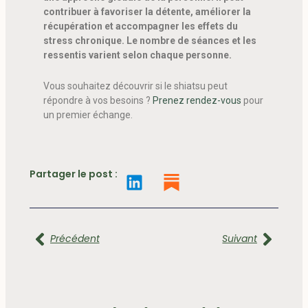
contribuer à favoriser la détente, améliorer la
récupération et accompagner les effets du
stress chronique. Le nombre de séances et les
ressentis varient selon chaque personne.
Vous souhaitez découvrir si le shiatsu peut
répondre à vos besoins ?
Prenez rendez-vous
pour
un premier échange.
L
Partager le post :
i
n
Précédent
Suiv
k
e
Précédent
Suivant
d
i
n