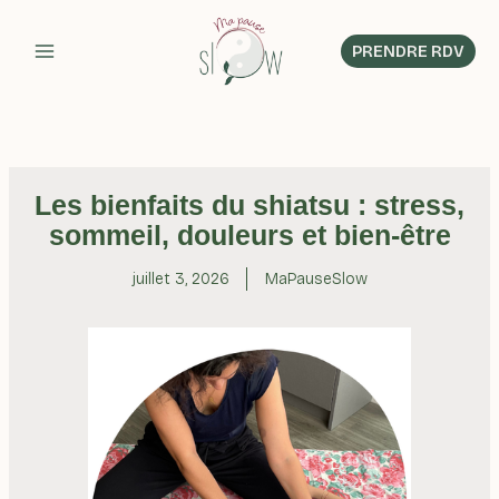
Aller
au
PRENDRE RDV
contenu
Les bienfaits du shiatsu : stress,
sommeil, douleurs et bien-être
juillet 3, 2026
MaPauseSlow